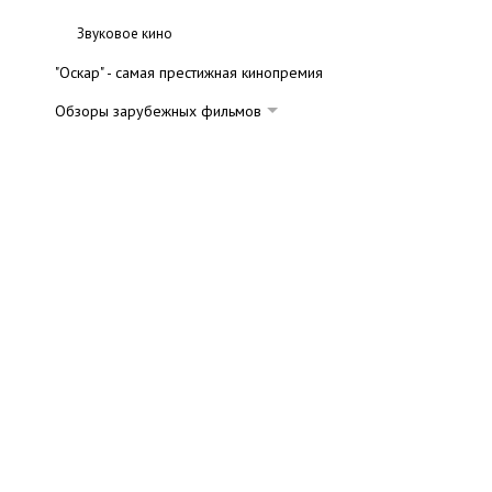
Звуковое кино
"Оскар" - самая престижная кинопремия
Обзоры зарубежных фильмов
Комедии
Мистика
Ужасы
Триллеры
Драмы
Мелодрамы
Фантастика и фэнтези
Боевики и детективы
Вестерны