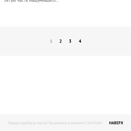
пятую часть нашумевшего...
1
2
3
4
Начните получать постоянный
доход!
Станьте автором на Web-3
Нашли ошибку в тексте? Выделите и нажмите Ctrl+Enter
НАВЕРХ