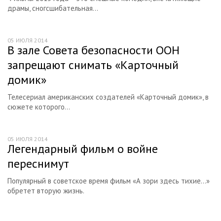
драмы, сногсшибательная...
Галерея
Фото актеров
05 ИЮЛЯ 2014
Постеры к фильмам
В зале Совета безопасности ООН
Разное
запрещают снимать «Карточный
домик»
Российские киностудии
Зарубежные киностудии
Телесериал американских создателей «Карточный домик», в
сюжете которого...
Люди за кадром: состав съемочной группы
05 ИЮЛЯ 2014
Легендарный фильм о войне
переснимут
Популярный в советское время фильм «А зори здесь тихие…»
обретет вторую жизнь.