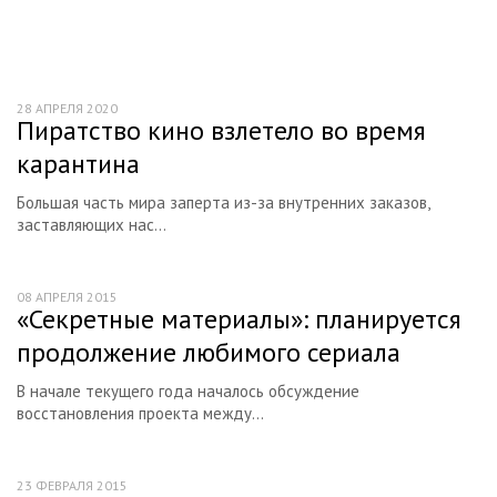
Исторические и приключения
Детские и семейные
Мультфильмы
28 АПРЕЛЯ 2020
Документальные
Пиратство кино взлетело во время
карантина
Короткометражные
Арт-хаус и авторское кино
Большая часть мира заперта из-за внутренних заказов,
заставляющих нас...
Мюзиклы
Европейское кино
08 АПРЕЛЯ 2015
«Секретные материалы»: планируется
Азиатское кино
продолжение любимого сериала
Индийское кино
В начале текущего года началось обсуждение
Обзоры российских фильмов
восстановления проекта между...
Советское кино
Современное российское кино
23 ФЕВРАЛЯ 2015