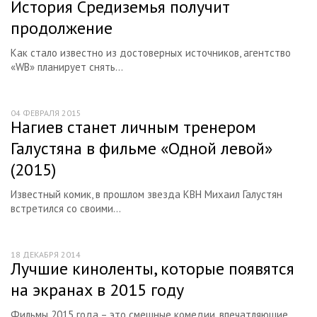
История Средиземья получит
Российские мультфильмы
продолжение
Обзоры сериалов
Как стало известно из достоверных источников, агентство
Российские
«WB» планирует снять...
Зарубежные
Культовое кино
04 ФЕВРАЛЯ 2015
Нагиев станет личным тренером
Актеры
Галустяна в фильме «Одной левой»
Режиссеры
(2015)
Персоналии
Известный комик, в прошлом звезда КВН Михаил Галустян
Читальный зал
встретился со своими...
Киносайты
Каталог статей
18 ДЕКАБРЯ 2014
Лучшие киноленты, которые появятся
Книги
на экранах в 2015 году
Кинофестивали и кинопремии мира
Фильмы 2015 года – это смешные комедии, впечатляющие