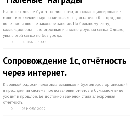
Никто сегодня не будет спорить с тем, что
коллекционирование
монет
и коллекционирование значков - достаточно благородное,
полезное и вполне законное занятие. По большому счету,
коллекционеры – это огромная и вполне дружная семья. Однако,
увы, в этой семье не без урода.
0
09 ИЮЛЯ 2009
Сопровождение 1с, отчётность
через интернет.
К великой радости налогоплательщиков и бухгалтеров организаций
и предприятий система представления отчетов в бумажном виде
уходит в прошлое. Её достойной заменой стала электронная
отчетность.
0
07 ИЮЛЯ 2009