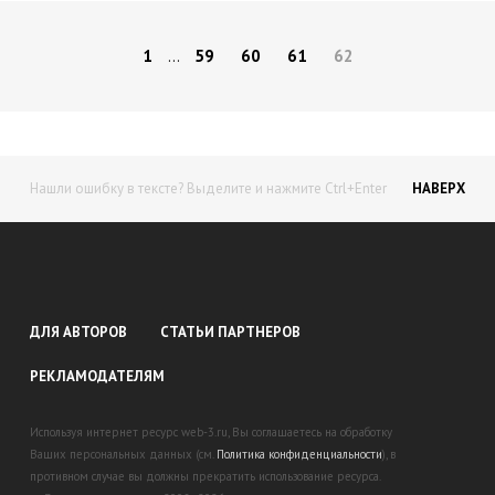
1
59
60
61
62
…
Нашли ошибку в тексте? Выделите и нажмите Ctrl+Enter
НАВЕРХ
ДЛЯ АВТОРОВ
СТАТЬИ ПАРТНЕРОВ
РЕКЛАМОДАТЕЛЯМ
Используя интернет ресурс web-3.ru, Вы соглашаетесь на обработку
Ваших персональных данных (см.
Политика конфиденциальности
), в
противном случае вы должны прекратить использование ресурса.