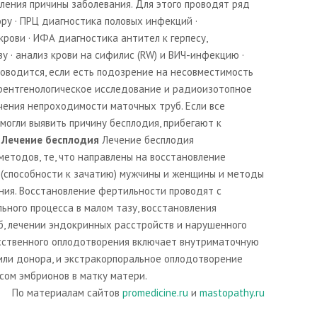
ления причины заболевания. Для этого проводят ряд
ору · ПРЦ диагностика половых инфекций ·
рови · ИФА диагностика антител к герпесу,
у · анализ крови на сифилис (RW) и ВИЧ-инфекцию ·
роводится, если есть подозрение на несовместимость
рентгенологическое исследование и радиоизотопное
чения непроходимости маточных труб. Если все
могли выявить причину бесплодия, прибегают к
.
Лечение бесплодия
Лечение бесплодия
методов, те, что направлены на восстановление
(способности к зачатию) мужчины и женщины и методы
ния. Восстановление фертильности проводят с
ьного процесса в малом тазу, восстановления
, лечении эндокринных расстройств и нарушенного
сственного оплодотворения включает внутриматочную
ли донора, и экстракорпоральное оплодотворение
сом эмбрионов в матку матери.
По материалам сайтов
promedicine.ru
и
mastopathy.ru