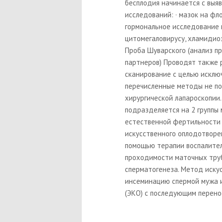
бесплодия начинается с выяв
исследований: · мазок на фл
гормональное исследование к
цитомегаловирусу, хламидиоз
Проба Шуварского (анализ п
партнеров) Проводят также 
сканирование с целью исклю
перечисленные методы не по
хирургической лапароскопии
подразделяется на 2 группы 
естественной фертильности 
искусственного оплодотворе
помощью терапии воспалител
проходимости маточных труб
сперматогенеза. Метод иску
инсеминацию спермой мужа и
(ЭКО) с последующим перено