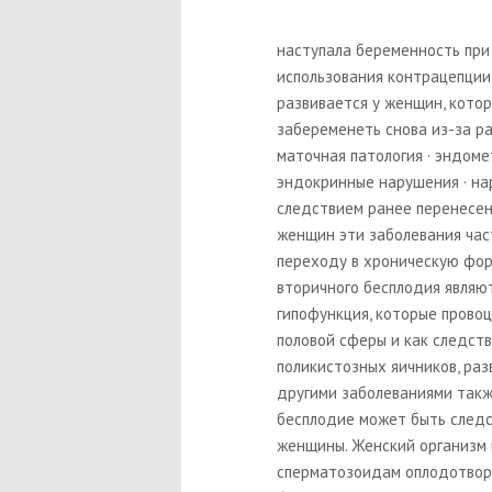
наступала беременность при
использования контрацепции
развивается у женщин, котор
забеременеть снова из-за р
маточная патология · эндомет
эндокринные нарушения · н
следствием ранее перенесен
женщин эти заболевания час
переходу в хроническую форм
вторичного бесплодия являют
гипофункция, которые прово
половой сферы и как следств
поликистозных яичников, ра
другими заболеваниями такж
бесплодие может быть след
женщины. Женский организм 
сперматозоидам оплодотвор