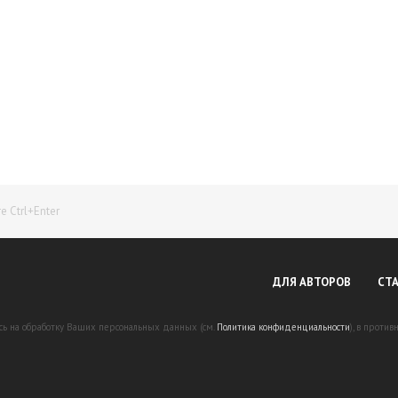
Начните получать постоянный доход!
Станьте автором на Web-3
 Ctrl+Enter
ДЛЯ АВТОРОВ
СТ
есь на обработку Ваших персональных данных (см.
Политика конфиденциальности
), в проти