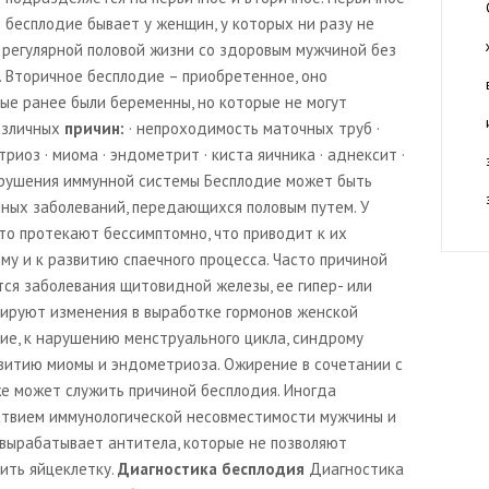
бесплодие бывает у женщин, у которых ни разу не
 регулярной половой жизни со здоровым мужчиной без
. Вторичное бесплодие – приобретенное, оно
ые ранее были беременны, но которые не могут
азличных
причин:
· непроходимость маточных труб ·
риоз · миома · эндометрит · киста яичника · аднексит ·
арушения иммунной системы Бесплодие может быть
ных заболеваний, передающихся половым путем. У
то протекают бессимптомно, что приводит к их
у и к развитию спаечного процесса. Часто причиной
ся заболевания щитовидной железы, ее гипер- или
цируют изменения в выработке гормонов женской
ие, к нарушению менструального цикла, синдрому
звитию миомы и эндометриоза. Ожирение в сочетании с
е может служить причиной бесплодия. Иногда
ствием иммунологической несовместимости мужчины и
вырабатывает антитела, которые не позволяют
ить яйцеклетку.
Диагностика бесплодия
Диагностика