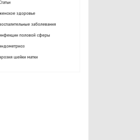
Статьи
женское здоровье
воспалительные заболевания
инфекции половой сферы
эндометриоз
эрозия шейки матки
миома матки
кисты яичников
нарушение менструального цикла
бесплодие
менопауза (климакс)
медицинские гинекологические центры и
клиники
Гинекологические центры и клиники