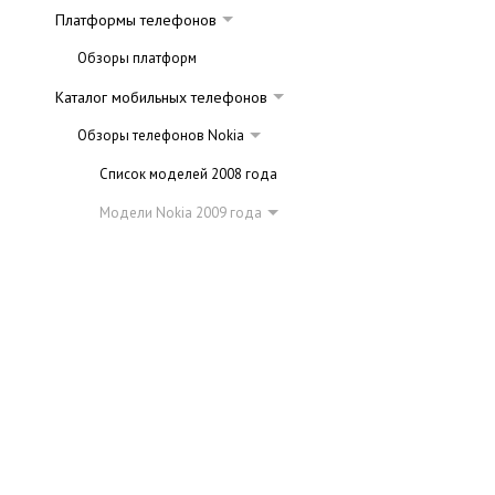
Платформы телефонов
Обзоры платформ
Каталог мобильных телефонов
Обзоры телефонов Nokia
Список моделей 2008 года
Модели Nokia 2009 года
Телефоны начала 2009 года
Конец 2009 года
Модели Nokia 2010 года
Новые модели Nokia 2011 года
Галерея телефонов Nokia
Обзоры телефонов Fly
Обзоры телефонов Samsung