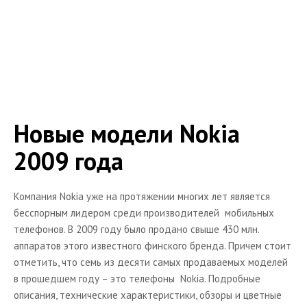
Обзоры телефонов Siemens
Обзоры телефонов Sony Ericsson
Новинки Sony Ericsson 2010 года
Обзоры смартфонов HTC
Каталог телефонов Motorola
Новые модели Nokia
Статьи
2009 года
Мобильные хитрости
Ссылки на сайты по настройке GPRS-интернет
Компания Nokia уже на протяжении многих лет является
Программы для телефонов
бесспорным лидером среди производителей мобильных
телефонов. В 2009 году было продано свыше 430 млн.
Игры на телефон
аппаратов этого известного финского бренда. Причем стоит
Книги для телефонов
отметить, что семь из десяти самых продаваемых моделей
в прошедшем году – это телефоны Nokia. Подробные
Темы для телефонов Nokia
описания, технические характеристики, обзоры и цветные
Рингтоны для телефонов