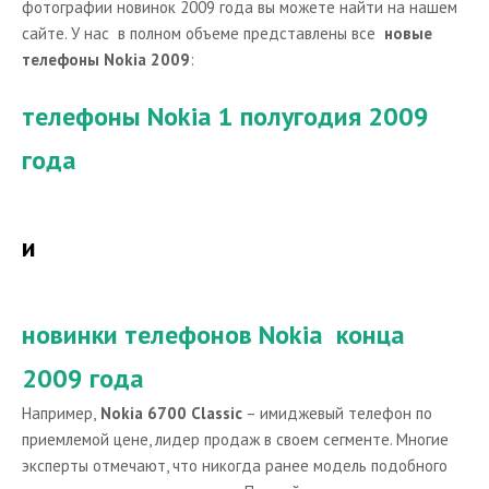
фотографии новинок 2009 года вы можете найти на нашем
сайте. У нас в полном объеме представлены все
новые
Ремонт сотовых телефонов
телефоны Nokia 2009
:
Книги про мобильные телефоны
телефоны Nokia 1 полугодия 2009
Полезные ссылки
Где скачать темы для телефона
года
Обзоры телефонов Nokia на других сайтах
Сайты о мобильных телефонах
и
Словарь мобильных терминов
Стандарты мобильной связи
новинки телефонов Nokia конца
Мобильные телефоны в интернет-магазинах
2009 года
Обзоры сотовых телефонов
Например,
Nokia 6700 Classic
– имиджевый телефон по
приемлемой цене, лидер продаж в своем сегменте. Многие
эксперты отмечают, что никогда ранее модель подобного