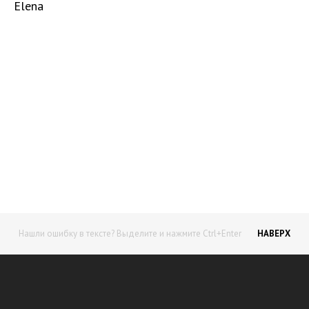
Elena
Начните получать постоянный
доход!
Станьте автором на Web-3
Нашли ошибку в тексте? Выделите и нажмите Ctrl+Enter
НАВЕРХ