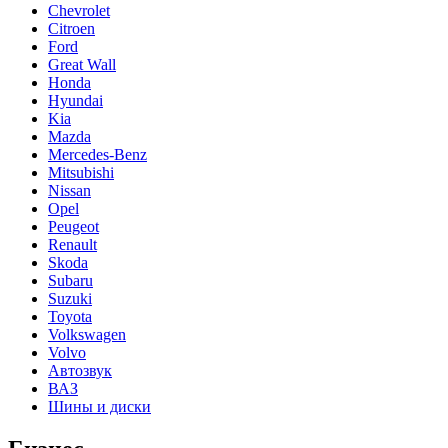
Chevrolet
Citroen
Ford
Great Wall
Honda
Hyundai
Kia
Mazda
Mercedes-Benz
Mitsubishi
Nissan
Opel
Peugeot
Renault
Skoda
Subaru
Suzuki
Toyota
Volkswagen
Volvo
Автозвук
ВАЗ
Шины и диски