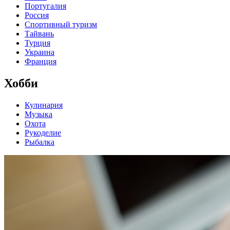
Португалия
Россия
Спортивный туризм
Тайвань
Турция
Украина
Франция
Хобби
Кулинария
Музыка
Охота
Рукоделие
Рыбалка