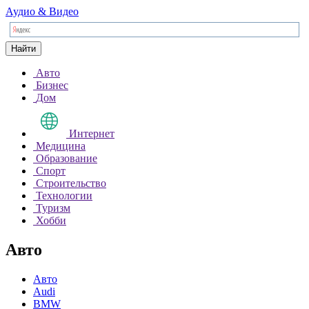
Аудио & Видео
Найти
Авто
Бизнес
Дом
Интернет
Медицина
Образование
Спорт
Строительство
Технологии
Туризм
Хобби
Авто
Авто
Audi
BMW