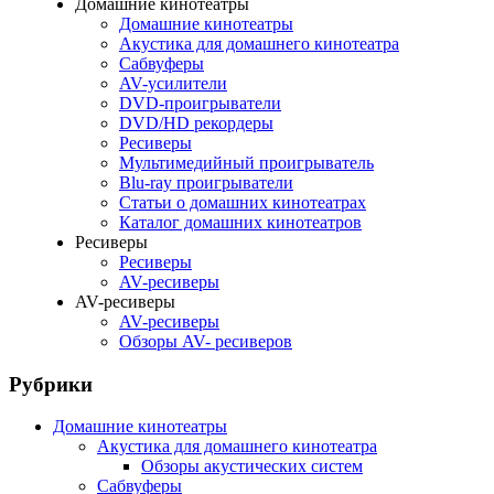
Домашние кинотеатры
Домашние кинотеатры
Акустика для домашнего кинотеатра
Сабвуферы
AV-усилители
DVD-проигрыватели
DVD/HD рекордеры
Ресиверы
Мультимедийный проигрыватель
Blu-ray проигрыватели
Статьи о домашних кинотеатрах
Каталог домашних кинотеатров
Ресиверы
Ресиверы
AV-ресиверы
AV-ресиверы
AV-ресиверы
Обзоры AV- ресиверов
Рубрики
Домашние кинотеатры
Акустика для домашнего кинотеатра
Обзоры акустических систем
Сабвуферы