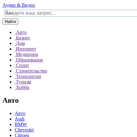
Аудио & Видео
Найти
Авто
Бизнес
Дом
Интернет
Медицина
Образование
Спорт
Строительство
Технологии
Туризм
Хобби
Авто
Авто
Audi
BMW
Chevrolet
Citroen