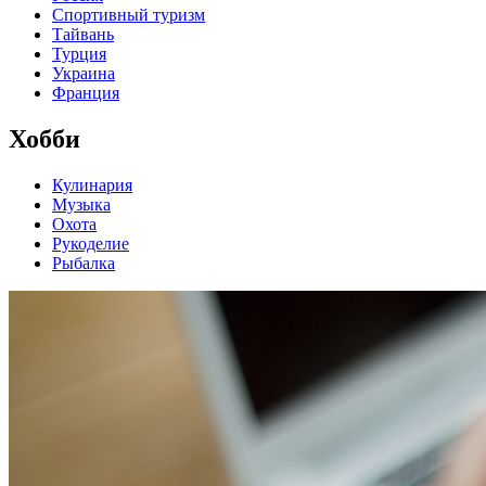
Спортивный туризм
Тайвань
Турция
Украина
Франция
Хобби
Кулинария
Музыка
Охота
Рукоделие
Рыбалка