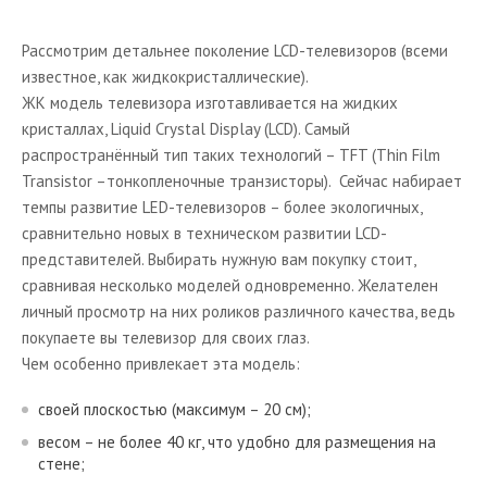
Телевизоры
Рассмотрим детальнее поколение LCD-телевизоров (всеми
Статьи о телевизорах
известное, как жидкокристаллические).
ЖК модель телевизора изготавливается на жидких
Плазменные телевизоры
кристаллах, Liquid Crystal Display (LCD). Самый
Обзоры плазменных телевизоров
распространённый тип таких технологий – TFT (Thin Film
Transistor –тонкопленочные транзисторы). Сейчас набирает
LED-телевизоры
темпы развитие LED-телевизоров – более экологичных,
Обзоры LED - телевизоров
сравнительно новых в техническом развитии LCD-
представителей. Выбирать нужную вам покупку стоит,
Каталог телевизоров
сравнивая несколько моделей одновременно. Желателен
3D-телевизоры
личный просмотр на них роликов различного качества, ведь
покупаете вы телевизор для своих глаз.
Обзоры 3D-телевизоров
Чем особенно привлекает эта модель:
OLED-телевизоры
своей плоскостью (максимум – 20 см);
Обзоры OLED-телевизоров
весом – не более 40 кг, что удобно для размещения на
Телевизоры Smart-TV
стене;