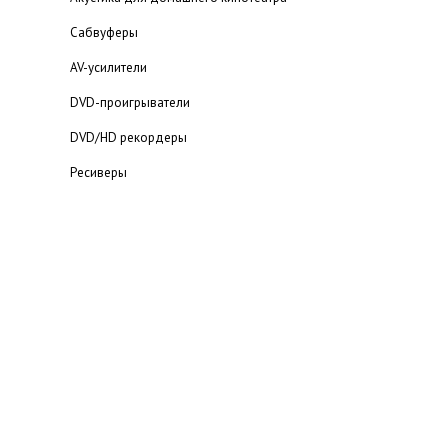
Сабвуферы
AV-усилители
DVD-проигрыватели
DVD/HD рекордеры
Ресиверы
Мультимедийный проигрыватель
Blu-ray проигрыватели
Статьи о домашних кинотеатрах
Каталог домашних кинотеатров
Портативная аудио техника
MP3-плееры
Наушники