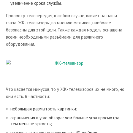
увеличение срока службы.
CD-проигрыватели
Акустические системы
Просмотр телепередач, в любом случае, влияет на наши
глаза. ЖК-телевизоры, по мнению медиков, наиболее
Тюнеры
безопасны для этой цели. Также каждая модель оснащена
Караоке
всеми необходимыми разъёмами для различного
оборудования.
Проигрыватели виниловых дисков
Устройства для чтения электронных книг
Новости из мира Аудио&Видео
Что касается минусов, то у ЖК-телевизоров их не много, но
они есть. В частности:
небольшая размытость картинки;
ограничения в угле обзора: чем больше угол просмотра,
тем меньше яркость;
размеры экранов не превышают 40 дюймов;