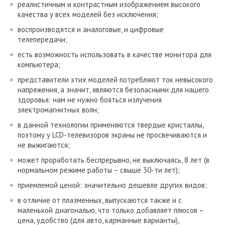
Обзоры телевизоров Smart-TV
реалистичным и контрастным изображением высокого
качества у всех моделей без исключения;
ЖК-телевизоры
воспроизводятся и аналоговые, и цифровые
Обзоры ЖК-телевизоров
телепередачи;
есть возможность использовать в качестве монитора для
Проекционное оборудование
компьютера;
Обзоры видеопроекторов
представители этих моделей потребляют ток невысокого
напряжения, а значит, являются безопасными для нашего
Проекционные телевизоры
здоровья: нам не нужно бояться излучения
Обзоры проекционных экранов
электромагнитных волн;
в данной технологии применяются твердые кристаллы,
Обзоры Оборудования для видеоконференций
поэтому у LCD-телевизоров экраны не просвечиваются и
Спутниковое телевидение
не выжигаются;
может проработать беспрерывно, не выключаясь, 8 лет (в
Каталог спутникового оборудования
нормальном режиме работы – свыше 30-ти лет);
Обзоры спутникового оборудования
приемлемой ценой: значительно дешевле других видов;
Аудио техника Hi-Fi
в отличие от плазменных, выпускаются также и с
маленькой диагональю, что только добавляет плюсов –
Музыкальные центры
цена, удобство (для авто, карманные варианты),