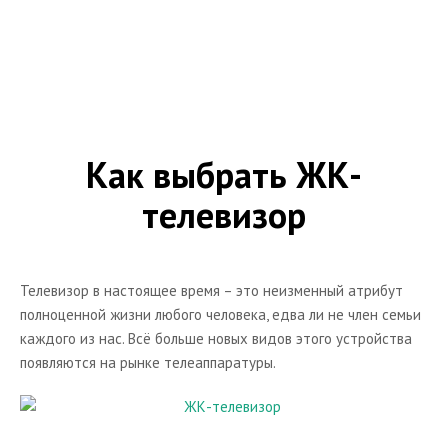
Электронные переводчики
Диктофоны
Портативные DVD
Каталог портативной аудио техники
Мебель и кронштейны для техники
Как выбрать ЖК-
Тумбы
телевизор
Кронштейны для телевизоров
Статьи по выбору мебели и кронштейнов для AV-
техники
Телевизор в настоящее время – это неизменный атрибут
Кронштейны для AV - техники
полноценной жизни любого человека, едва ли не член семьи
каждого из нас. Всё больше новых видов этого устройства
Каталог аксессуаров к hi-fi
появляются на рынке телеаппаратуры.
Теле-видео техника
Плазменные панели
Обзоры плазменных панелей