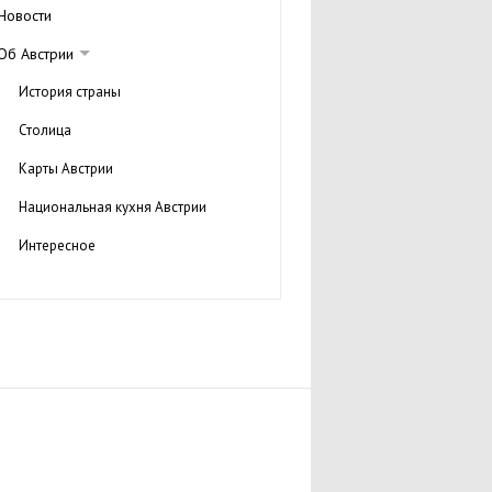
Новости
Об Австрии
История страны
Столица
Карты Австрии
Национальная кухня Австрии
Интересное
Города и регионы
Национальные парки Австрии
Отдых в Австрии
Туры в Австрию
Достопримечательности Австрии
Курорты