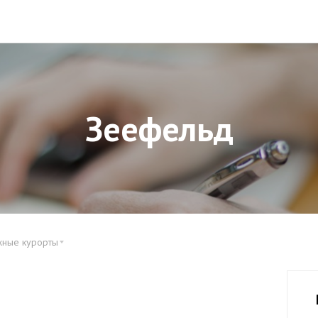
Зеефельд
жные курорты