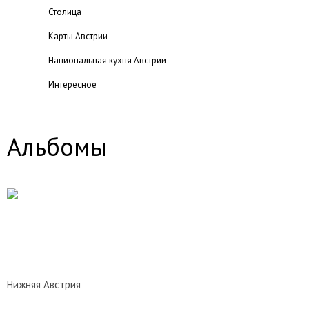
Столица
Карты Австрии
Национальная кухня Австрии
Интересное
Города и регионы
Национальные парки Австрии
Альбомы
Отдых в Австрии
Туры в Австрию
Достопримечательности Австрии
Курорты
Посольства
Виза
Нижняя Австрия
Галерея