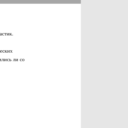
астик.
еских
ились ли со