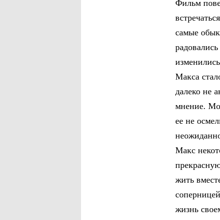
Фильм пове
встречатьс
самые обык
радовались
изменились
Макса стал
далеко не а
мнение. Мо
ее не осме
неожиданно
Макс некот
прекрасную
жить вмест
соперницей
жизнь свое