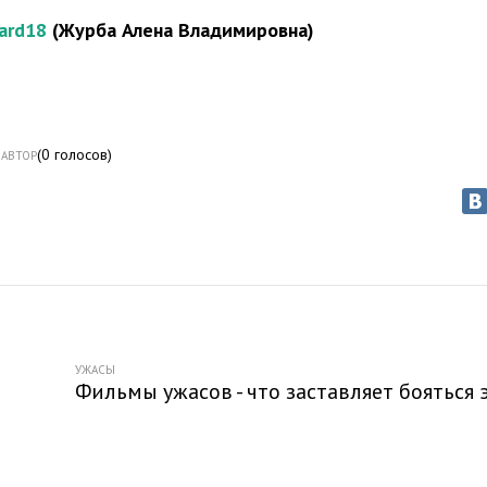
ard18
(Журба Алена Владимировна)
(
0
голосов)
АВТОР
УЖАСЫ
Фильмы ужасов - что заставляет бояться 