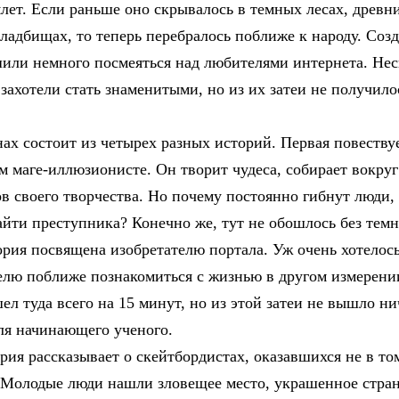
млет. Если раньше оно скрывалось в темных лесах, древни
кладбищах, то теперь перебралось поближе к народу. Соз
или немного посмеяться над любителями интернета. Нес
захотели стать знаменитыми, но из их затеи не получило
ах состоит из четырех разных историй. Первая повеству
 маге-иллюзионисте. Он творит чудеса, собирает вокруг
в своего творчества. Но почему постоянно гибнут люди,
айти преступника? Конечно же, тут не обошлось без темн
ория посвящена изобретателю портала. Уж очень хотелос
елю поближе познакомиться с жизнью в другом измерен
ел туда всего на 15 минут, но из этой затеи не вышло ни
ля начинающего ученого.
рия рассказывает о скейтбордистах, оказавшихся не в то
. Молодые люди нашли зловещее место, украшенное стр