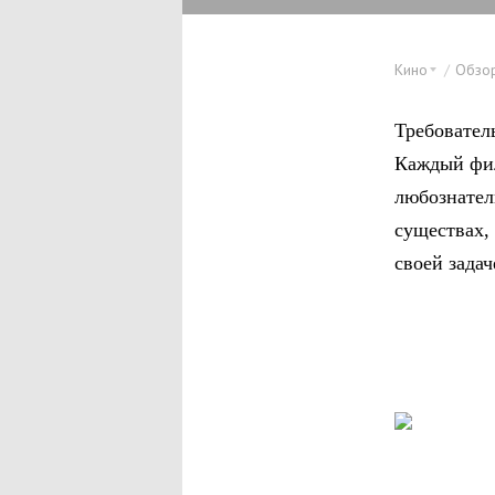
Кино
Обзо
Требовател
Каждый фил
любознател
существах,
своей зада