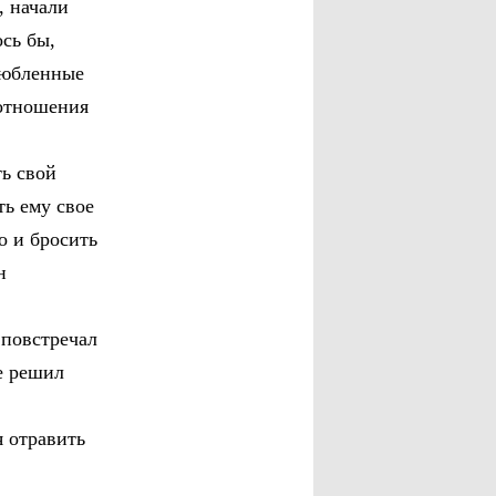
, начали
ось бы,
любленные
 отношения
ть свой
ть ему свое
о и бросить
н
 повстречал
е решил
я отравить