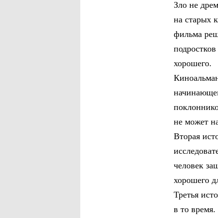
Зло не дре
на старых 
фильма реш
подростков 
хорошего.
Киноальман
начинающем
поклоннико
не может н
Вторая ист
исследоват
человек заш
хорошего д
Третья исто
в то время