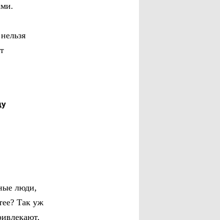
ами.
нельзя
т
ду
ные люди,
тее? Так уж
ривлекают,