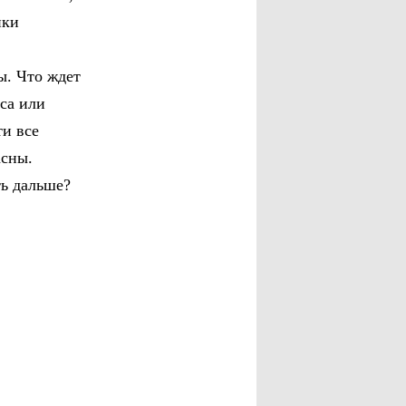
ики
ы. Что ждет
еса или
ти все
асны.
ть дальше?