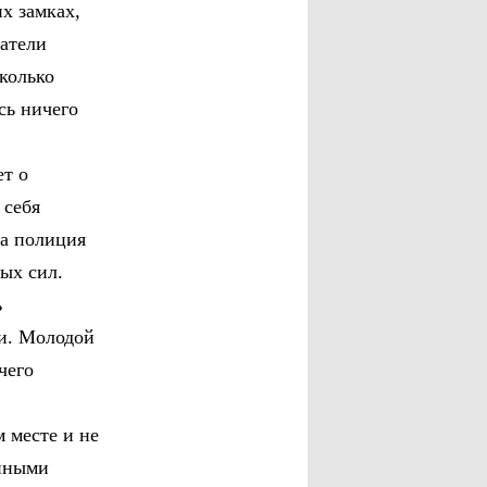
х замках,
датели
колько
сь ничего
ет о
 себя
 а полиция
ых сил.
ь
ии. Молодой
чего
м месте и не
анными