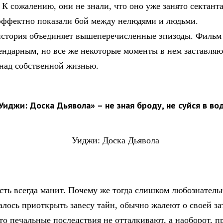
 К сожалению, они не знали, что оно уже занято сектант
эффектно показали бой между нелюдями и людьми.
история объединяет вышеперечисленные эпизоды. Фильм 
гендарным, но все же некоторые моменты в нем заставляю
 над собственной жизнью.
Уиджи: Доска Дьявола» – не зная броду, не суйся в во
сть всегда манит. Почему же тогда слишком любознатель
алось приоткрыть завесу тайн, обычно жалеют о своей за
то печальные последствия не отталкивают, а наоборот, п