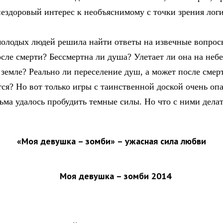
ездоровый интерес к необъяснимому с точки зрения лог
олодых людей решила найти ответы на извечные вопрос
осле смерти? Бессмертна ли душа? Улетает ли она на неб
 земле? Реально ли переселение душ, а может после смер
тся? Но вот только игры с таинственной доской очень оп
ьма удалось пробудить темные силы. Но что с ними дела
«Моя девушка – зомби» – ужасная сила любви