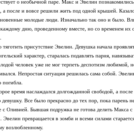
ствует о необычной паре. Макс и Эвелин познакомились
я, а после и вовсе решили жить под одной крышей. Казал
новенные молодые люди. Изначально так оно и было. В
 каждому дню, проведенному вместе, но со временем их
.
о тяготить присутствие Эвелин. Девушка начала проявля
нгельский характер, старалась подавлять парня, навязыва
лодой человек уже не мог терпеть деспотизм любимой, н
ливался. Непростая ситуация решилась сама собой. Эвели
 погибла.
орое время наслаждался долгожданной свободой, а после
 девушку. Все было прекрасно до тех пор, пока парень н
е с Оливией. Бывшая подружка не готова делить Макса с
. Эвелин превращается в зомби и всеми силами стараетс
му возлюбленному.