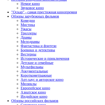
Немое кино
Звуковое кино
"Оскар" - самая престижная кинопремия
Обзоры зарубежных фильмов
Комедии
Мистика
Ужасы
Триллеры
Драмы
Мелодрамы
Фантастика и фэнтези
Боевики и детективы
Вестерны
Исторические и приключения
Детские и семейные
Мультфильмы
Документальные
Короткометражные
Арт-хаус и авторское кино
Мюзиклы
Европейское кино
Азиатское кино
Индийское кино
Обзоры российских фильмов
Советское кино