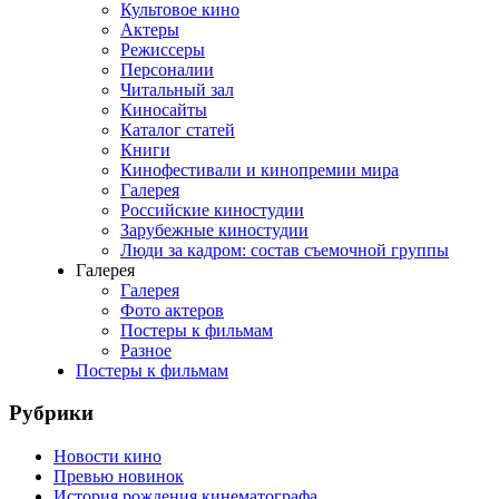
Культовое кино
Актеры
Режиссеры
Персоналии
Читальный зал
Киносайты
Каталог статей
Книги
Кинофестивали и кинопремии мира
Галерея
Российские киностудии
Зарубежные киностудии
Люди за кадром: состав съемочной группы
Галерея
Галерея
Фото актеров
Постеры к фильмам
Разное
Постеры к фильмам
Рубрики
Новости кино
Превью новинок
История рождения кинематографа