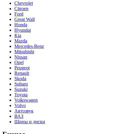
Chevrolet
Citroen
Ford
Great Wall
Honda
Hyundai
Kia
Mazda
Mercedes-Benz
Mitsubishi
Nissan
Opel
Peugeot
Renault
Skoda
Subaru
Suzuki
Toyota
Volkswagen
Volvo
Автозвук
ВАЗ
Шины и диски