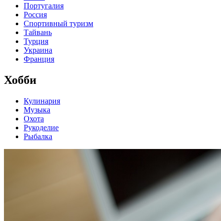
Португалия
Россия
Спортивный туризм
Тайвань
Турция
Украина
Франция
Хобби
Кулинария
Музыка
Охота
Рукоделие
Рыбалка