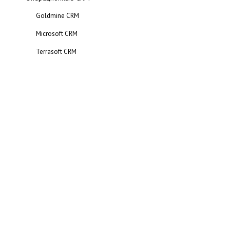
Goldmine CRM
Microsoft CRM
Terrasoft CRM
Sales Expert
Winpeak CRM
Аналитические CRM
Marketing Analytic
Комбинированные CRM
Monitor CRM
Отзывы о CRM-системах
Внедрение CRM-систем
Персоналии