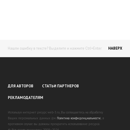
доход!
Станьте автором на Web-3
Нашли ошибку в тексте? Выделите и нажмите Ctrl+Enter
НАВЕРХ
ДЛЯ АВТОРОВ
СТАТЬИ ПАРТНЕРОВ
РЕКЛАМОДАТЕЛЯМ
Используя интернет ресурс web-3.ru, Вы соглашаетесь на обработку
Ваших персональных данных (см.
Политика конфиденциальности
), в
противном случае вы должны прекратить использование ресурса.
© Все права защищены. 2008–2026.