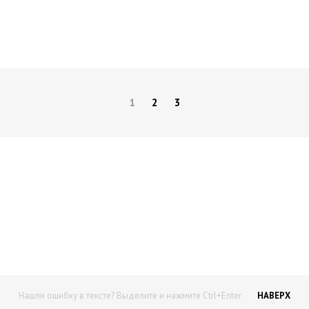
1
2
3
Начните получать постоянный
доход!
Станьте автором на Web-3
Нашли ошибку в тексте? Выделите и нажмите Ctrl+Enter
НАВЕРХ