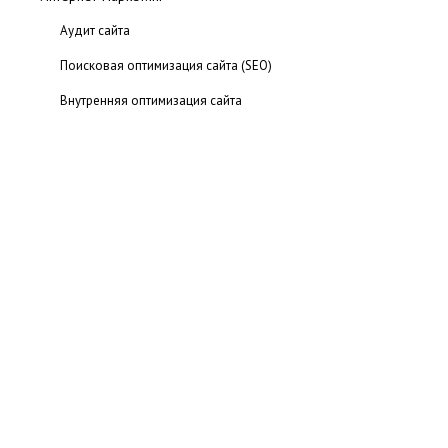
Аудит сайта
Поисковая оптимизация сайта (SEO)
Внутренняя оптимизация сайта
PR и ТИЦ
Электронная коммерция
Реклама в Интернете
Тайны вирусного маркетинга
Система маркетинговых коммуникаций в среде Интернет
Использование социальных медиа для продвижения
сайтов
Поисковый маркетинг
Маркетинговые принципы построения web сайтов
Основные понятия