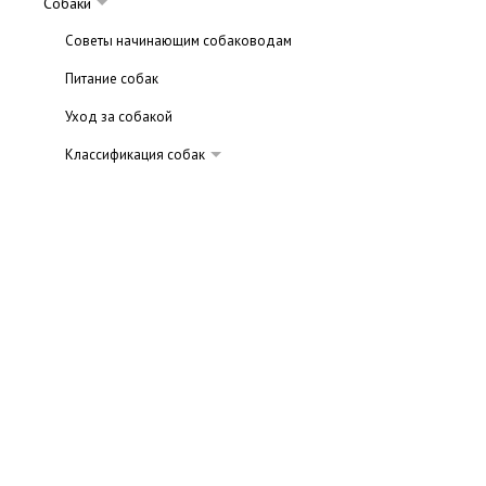
Собаки
Советы начинающим собаководам
Питание собак
Уход за собакой
Классификация собак
Догообразные
Овчарки
Терьеры
Лайки
Ретриверы
Шпицы
Спаниели
Пудели