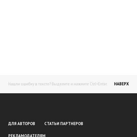
Начните получать постоянный
доход!
Станьте автором на Web-3
Нашли ошибку в тексте? Выделите и нажмите Ctrl+Enter
НАВЕРХ
ДЛЯ АВТОРОВ
СТАТЬИ ПАРТНЕРОВ
РЕКЛАМОДАТЕЛЯМ