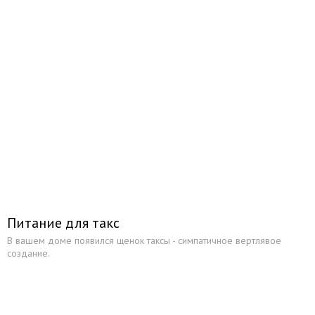
Пинчеры и шнауцеры
Борзые
Гончие
Легавые
Таксы
Такса стандартная
Такса карликовая
Такса кроличья
Маленькие породы собак
Питание для такс
Примитивные породы собак
В вашем доме появился щенок таксы - симпатичное вертлявое
создание.
Породы собак не признанные FCI
Сайты о собаках
Коты и кошки