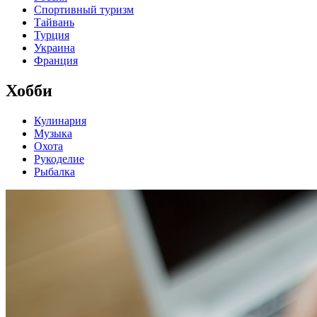
Спортивный туризм
Тайвань
Турция
Украина
Франция
Хобби
Кулинария
Музыка
Охота
Рукоделие
Рыбалка