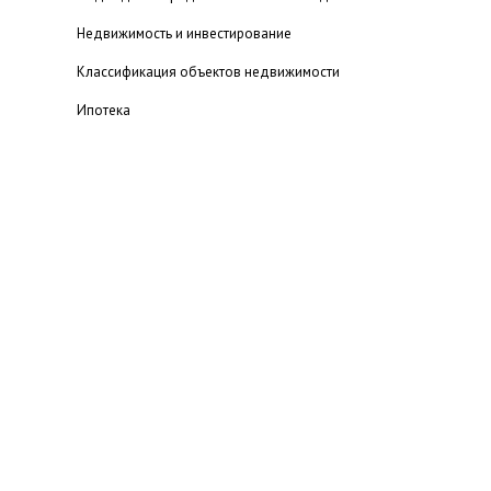
Недвижимость и инвестирование
Классификация объектов недвижимости
Ипотека
Ипотека и ипотечное кредитование
Субъекты рынка недвижимости
Долевое строительство
Оценка недвижимости
Мошенничество на рынке недвижимости
Агентства недвижимости - подводные камни
Читальный зал
Проведение операций с недвижимостью
Рекомендуемые статьи