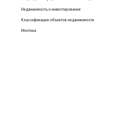
Недвижимость и инвестирование
Классификация объектов недвижимости
Ипотека
Ипотека и ипотечное кредитование
Субъекты рынка недвижимости
Долевое строительство
Оценка недвижимости
Мошенничество на рынке недвижимости
Агентства недвижимости - подводные камни
Читальный зал
Проведение операций с недвижимостью
Рекомендуемые статьи