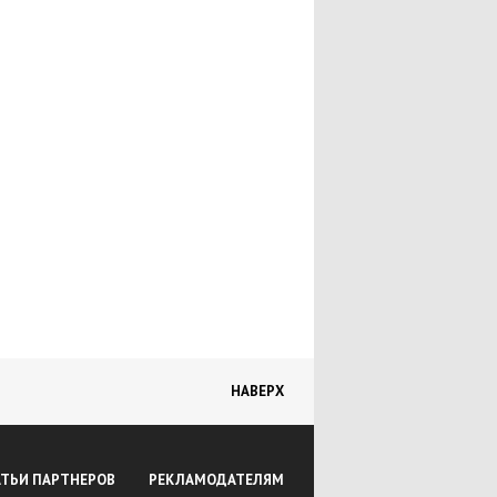
Все о малом бизнесе
Как начать свой бизнес
Бизнес-идеи
Учет и бухгалтерия
Правила сотрудничества с компаниями
Персонал
Ссылки на статьи о малом бизнесе
Документы предпринимателя
Законодательство
Книги по малому бизнесу
НАВЕРХ
Электронные книги
Книжный магазин. Малый бизнес
АТЬИ ПАРТНЕРОВ
РЕКЛАМОДАТЕЛЯМ
Программы для предпринимателей