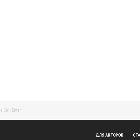
Начните получать постоянный доход!
Станьте автором на Web-3
 Ctrl+Enter
ДЛЯ АВТОРОВ
СТ