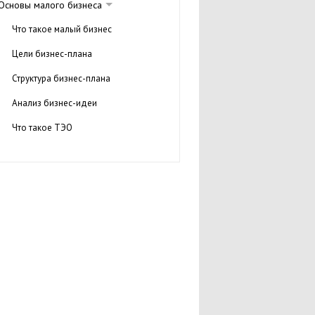
Основы малого бизнеса
Что такое малый бизнес
Цели бизнес-плана
Структура бизнес-плана
Анализ бизнес-идеи
Что такое ТЭО
Кредитование малого бизнеса
Виды кредитов
Франчайзинг
Выбираем франшизу
Бизнес-консалтинг
Если дело не в радость
Библиотека начинающего бизнесмена