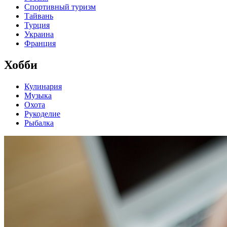
Спортивный туризм
Тайвань
Турция
Украина
Франция
Хобби
Кулинария
Музыка
Охота
Рукоделие
Рыбалка