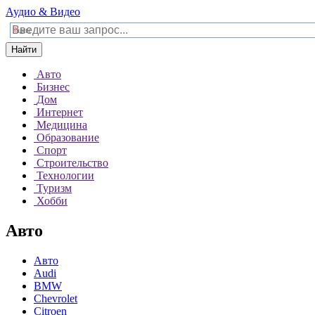
Аудио & Видео
Найти
Авто
Бизнес
Дом
Интернет
Медицина
Образование
Спорт
Строительство
Технологии
Туризм
Хобби
Авто
Авто
Audi
BMW
Chevrolet
Citroen