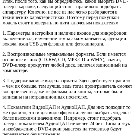
Итак, после того, как вы определитесь, какой выбрать DVD-
плеер с караоке, следующий этап – правильно подобрать
аппаратуру. Конечно, не все из нас легко разбираются в
технических характеристиках. Поэтому перед покупкой
модель стоит проверить по пяти ключевым показателям.
1. Параметры настройки и наличие входов для микрофонов:
включение эха, изменение темпа аккомпанемента, функции
вокала, вход USB для флэшки или фотоаппарата.
2. Воспроизводимые музыкальные форматы. Если имеются
основные из них (CD-RW, CD, MP3-CD и WMA), значит,
DVD-плеер прокрутит любой диск, включая записанный на
компьютере.
3. Поддерживаемые видео-форматы. Здесь действует правило
– чем их больше, тем лучше, ведь тогда проигрыватель сможет
воспроизвести даже те фильмы или клипы, которые были
записаны на нетрадиционных носителях.
4. Показатели ВидеоЦАП и АудиоЦАП. Для них подходит то
же правило, что и для видеоформата: лучше выбрать модель с
более высокими значениями. Например, стоит подобрать
плеер с показателем АудиоЦАП не менее 24 бит. Тогда и звук
и изображение с DVD-проигрывателя на телевизор будут
передаваться без искажения.