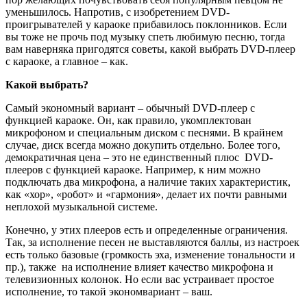
уменьшилось. Напротив, с изобретением DVD-
проигрывателей у караоке прибавилось поклонников. Если
вы тоже не прочь под музыку спеть любимую песню, тогда
вам наверняка пригодятся советы, какой выбрать DVD-плеер
с караоке, а главное – как.
Какой выбрать?
Самый экономный вариант – обычный DVD-плеер с
функцией караоке. Он, как правило, укомплектован
микрофоном и специальным диском с песнями. В крайнем
случае, диск всегда можно докупить отдельно. Более того,
демократичная цена – это не единственный плюс DVD-
плееров с функцией караоке. Например, к ним можно
подключать два микрофона, а наличие таких характеристик,
как «хор», «робот» и «гармония», делает их почти равными
неплохой музыкальной системе.
Конечно, у этих плееров есть и определенные ограничения.
Так, за исполнение песен не выставляются баллы, из настроек
есть только базовые (громкость эха, изменение тональности и
пр.), также на исполнение влияет качество микрофона и
телевизионных колонок. Но если вас устраивает простое
исполнение, то такой экономвариант – ваш.