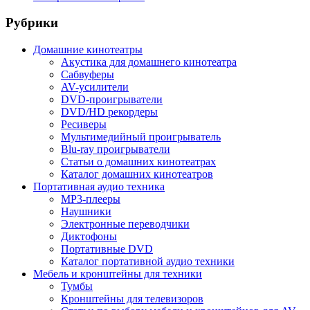
Рубрики
Домашние кинотеатры
Акустика для домашнего кинотеатра
Сабвуферы
AV-усилители
DVD-проигрыватели
DVD/HD рекордеры
Ресиверы
Мультимедийный проигрыватель
Blu-ray проигрыватели
Статьи о домашних кинотеатрах
Каталог домашних кинотеатров
Портативная аудио техника
MP3-плееры
Наушники
Электронные переводчики
Диктофоны
Портативные DVD
Каталог портативной аудио техники
Мебель и кронштейны для техники
Тумбы
Кронштейны для телевизоров