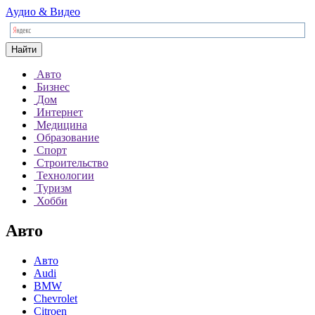
Аудио & Видео
Найти
Авто
Бизнес
Дом
Интернет
Медицина
Образование
Спорт
Строительство
Технологии
Туризм
Хобби
Авто
Авто
Audi
BMW
Chevrolet
Citroen