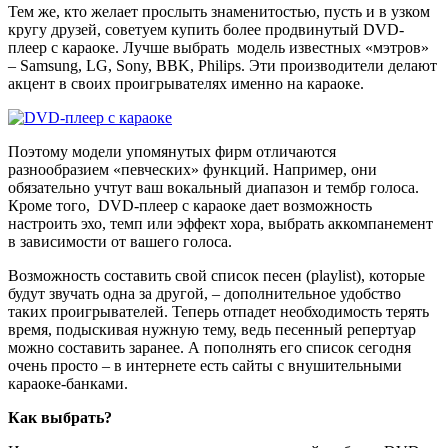
Тем же, кто желает прослыть знаменитостью, пусть и в узком
кругу друзей, советуем купить более продвинутый DVD-
плеер с караоке. Лучше выбрать модель известных «мэтров»
– Samsung, LG, Sony, BBK, Philips. Эти производители делают
акцент в своих проигрывателях именно на караоке.
Поэтому модели упомянутых фирм отличаются
разнообразием «певческих» функций. Например, они
обязательно учтут ваш вокальный диапазон и тембр голоса.
Кроме того, DVD-плеер с караоке дает возможность
настроить эхо, темп или эффект хора, выбрать аккомпанемент
в зависимости от вашего голоса.
Возможность составить свой список песен (playlist), которые
будут звучать одна за другой, – дополнительное удобство
таких проигрывателей. Теперь отпадет необходимость терять
время, подыскивая нужную тему, ведь песенный репертуар
можно составить заранее. А пополнять его список сегодня
очень просто – в интернете есть сайты с внушительными
караоке-банками.
Как выбрать?