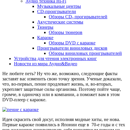
Аудио техника Hi-Fi
Музыкальные центры
CD-проигрыватели
Обзоры CD- прогирывателей
Акустические системы
Тюнеры
Обзоры тюнеров
Караоке
Обзоры DVD с караоке
Проигрыватели виниловых дисков
Обзоры виниловых проигрывателей
Устройства для чтения электронных книг
Новости из мира Аудио&Видео
Не любите петь? Ну что же, возможно, следующие факты
заставят вас изменить свою точку зрения. Ученые доказали,
что, во-первых, пение продлевает жизнь, и, во-вторых,
укрепляет защитные силы организма. Поэтому пойте чаще,
громче, в одиночку или в компании, а поможет вам в этом
DVD-плеер с караоке.
Идея скрасить свой досуг, исполняя модные хиты, не нова.
Первые караоке появились в Японии еще в 70-е годы и с тех
пор желающих почувствовать себя популярным певцом не