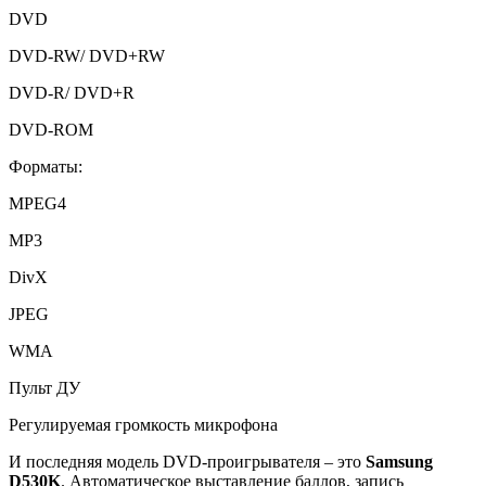
DVD
DVD-RW/ DVD+RW
DVD-R/ DVD+R
DVD-ROM
Форматы:
MPEG4
MP3
DivX
JPEG
WMA
Пульт ДУ
Регулируемая громкость микрофона
И последняя модель DVD-проигрывателя – это
Samsung
D
530
K
. Автоматическое выставление баллов, запись