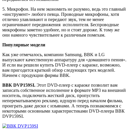
5. Микрофон. На нем экономить не разумно, ведь это главный
«инструмент» любого певца. Проводные микрофоны, хотя
отлично улавливают и передают звук, тем не менее
ограничивают передвижения исполнителя. Беспроводные
микрофоны заметно удобнее, но и стоят дороже. К тому же
они намного чувствительнее к различным помехам.
Популярные модели
Как уже отмечалось, компании Samsung, BBK и LG
выпускают качественную аппаратуру для «домашнего пения».
И если вы решили купить DVD-плеер с караоке, возможно,
вам пригодится краткий обзор следующих трех моделей.
Начнем с продукции фирмы ВВК.
ВВК
DVP
159
SI
.
Этот DVD-плеер с караоке позволит вам
записать собственное исполнение в формате МР3 на внешний
носитель, подключить жесткий диск, пропустить
неперематываемую рекламу, идущую перед началом фильма,
проиграть даже диски с изъянами. А теперь познакомимся с
некоторыми основными характеристиками DVD-плеера ВВК
DVP159SI.