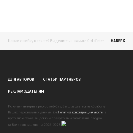
доход!
Станьте автором на Web-3
Нашли ошибку в тексте? Выделите и нажмите Ctrl+Enter
НАВЕРХ
ДЛЯ АВТОРОВ
СТАТЬИ ПАРТНЕРОВ
РЕКЛАМОДАТЕЛЯМ
Используя интернет ресурс web-3.ru, Вы соглашаетесь на обработку
Ваших персональных данных (см.
Политика конфиденциальности
), в
противном случае вы должны прекратить использование ресурса.
© Все права защищены. 2008–2026.