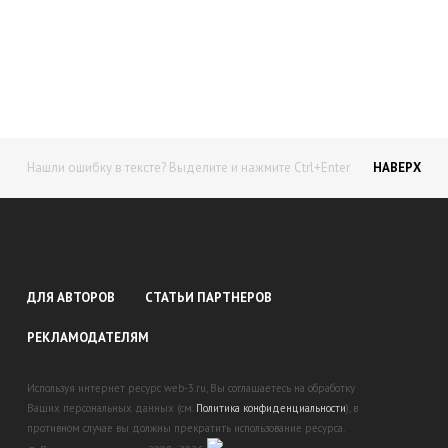
доход!
Станьте автором на Web-3
Нашли ошибку в тексте? Выделите и нажмите Ctrl+Enter
НАВЕРХ
ДЛЯ АВТОРОВ
СТАТЬИ ПАРТНЕРОВ
РЕКЛАМОДАТЕЛЯМ
Используя интернет ресурс web-3.ru, Вы соглашаетесь на обработку
Ваших персональных данных (см.
Политика конфиденциальности
), в
противном случае вы должны прекратить использование ресурса.