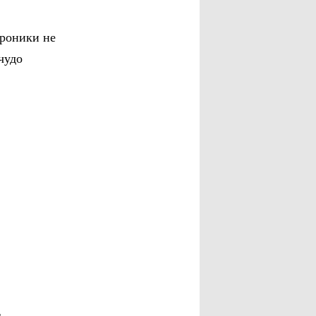
троники не
чудо
ь