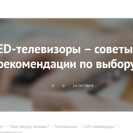
ED-телевизоры – советы
рекомендации по выбор
0
0
24 ОКТЯБРЯ
ео
Теле-видео техника
Телевизоры
LED-телевизоры
телевизоров