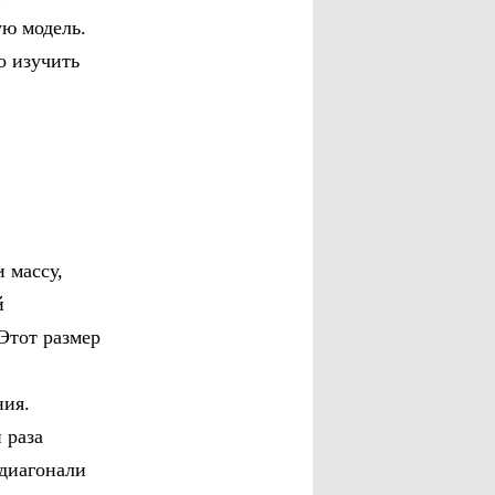
ую модель.
о изучить
и массу,
й
Этот размер
ния.
 раза
диагонали