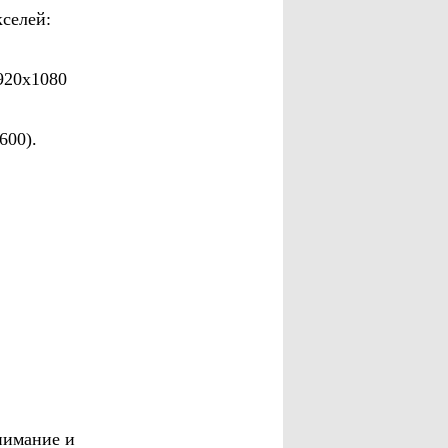
кселей:
920х1080
600).
нимание и