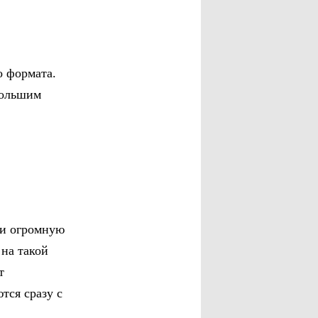
о формата.
большим
ли огромную
 на такой
т
тся сразу с