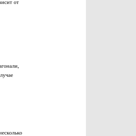
висит от
агонали,
случае
несколько