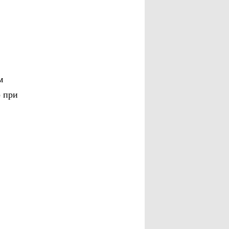
м
р при