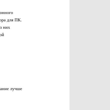
ионного
ора для ПК.
з них
ой
чание лучше