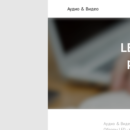
Аудио & Видео
L
Аудио & Вид
Обзоры LED - 