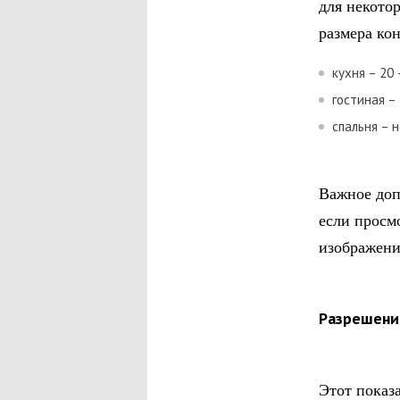
для некото
размера ко
кухня – 20
гостиная –
спальня – 
Важное доп
если просмо
изображени
Разрешени
Этот показ