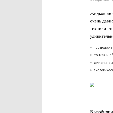
Жидкокрист
очень давно
техники ст
удивительно
продолжите
тонкая и о
динамическ
экологичес
В изобилии