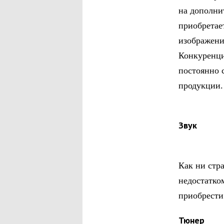
на дополни
приобретае
изображени
Конкуренци
постоянно 
продукции.
Звук
Как ни стр
недостатко
приобрести
Тюнер