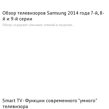
Тюнеры
Обзор телевизоров Samsung 2014 года 7-й, 8-
Караоке
й и 9-й серии
Проигрыватели виниловых дисков
Обзор содержит описание отличий в моделях...
Устройства для чтения электронных книг
Новости из мира Аудио&Видео
Smart TV - Функции современного "умного"
телевизора