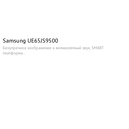
Обзоры ЖК-телевизоров
Проекционное оборудование
Обзоры видеопроекторов
Проекционные телевизоры
Samsung UE65JS9500
Обзоры проекционных экранов
Безупречное изображение и великолепный звук, SMART
платформа...
Обзоры Оборудования для видеоконференций
Спутниковое телевидение
Каталог спутникового оборудования
Обзоры спутникового оборудования
Аудио техника Hi-Fi
Музыкальные центры
CD-проигрыватели
Акустические системы