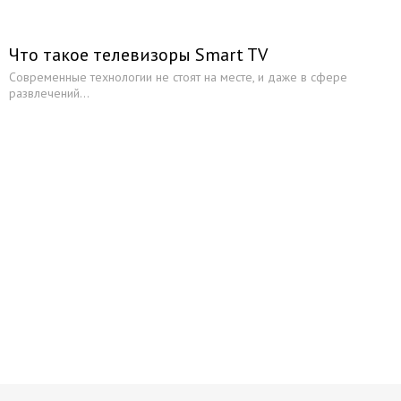
Что такое телевизоры Smart TV
Современные технологии не стоят на месте, и даже в сфере
развлечений...
Начните получать постоянный
доход!
Станьте автором на Web-3