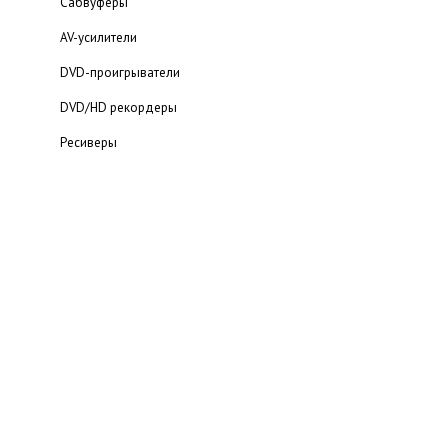
Сабвуферы
AV-усилители
DVD-проигрыватели
DVD/HD рекордеры
Ресиверы
Мультимедийный проигрыватель
Blu-ray проигрыватели
Статьи о домашних кинотеатрах
Каталог домашних кинотеатров
Портативная аудио техника
MP3-плееры
Наушники
Электронные переводчики