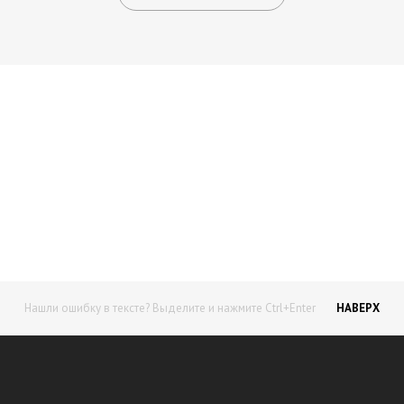
Начните получать постоянный
доход!
Станьте автором на Web-3
Нашли ошибку в тексте? Выделите и нажмите Ctrl+Enter
НАВЕРХ