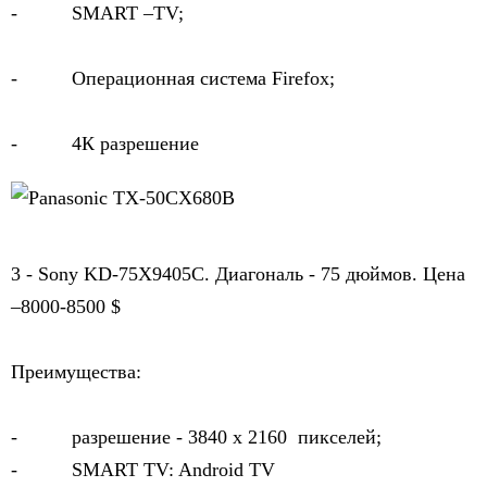
-          SMART –TV;
-          Операционная система Firefox;
-          4К разрешение
3 - Sony KD-75X9405C. Диагональ - 75 дюймов. Цена 
–8000-8500 $
Преимущества:
-          разрешение - 
3840 х 2160  пикселей;
-          SMART TV: Android TV