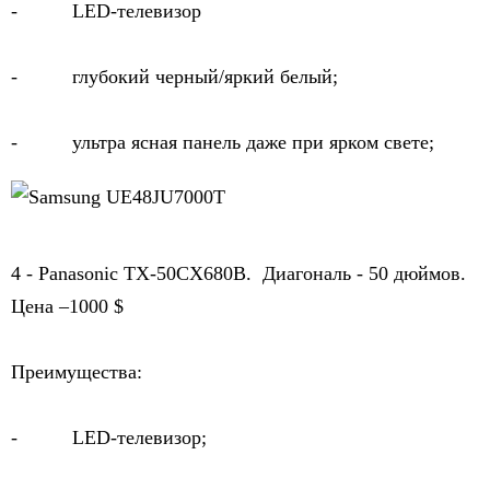
-          LED-телевизор
-          глубокий черный/яркий белый;
-          ультра ясная панель даже при ярком свете;
4 - Panasonic TX-50CX680B.  Диагональ - 50 дюймов. 
Цена –1000 $
Преимущества:
-          LED-телевизор;