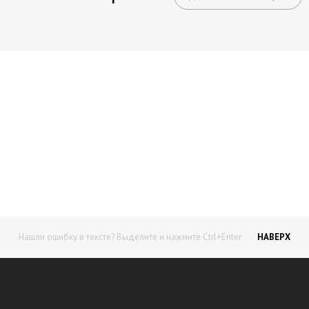
Начните получать постоянный
доход!
Станьте автором на Web-3
Нашли ошибку в тексте? Выделите и нажмите Ctrl+Enter
НАВЕРХ