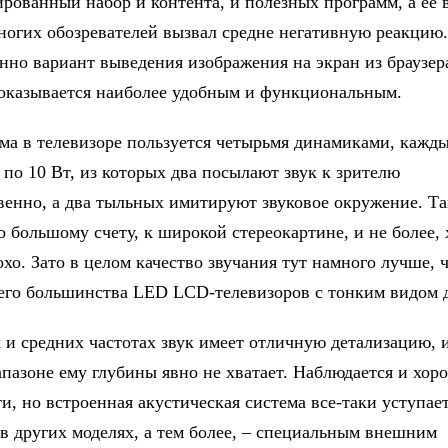
ированный набор и контента, и полезных программ, а ее
многих обозревателей вызвал средне негативную реакцию
енно вариант выведения изображения на экран из браузер
оказывается наиболее удобным и функциональным.
ма в телевизоре пользуется четырьмя динамиками, кажд
по 10 Вт, из которых два посылают звук к зрителю
венно, а два тыльных имитируют звуковое окружение. Та
о большому счету, к широкой стереокартине, и не более, 
хо. Зато в целом качество звучания тут намного лучше, 
го большинства LED LCD-телевизоров с тонким видом 
 и средних частотах звук имеет отличную детализацию, и
пазоне ему глубины явно не хватает. Наблюдается и хор
ти, но встроенная акустическая система все-таки уступа
в других моделях, а тем более, – специальным внешним