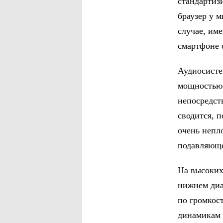
стандартиз
браузер у 
случае, им
смартфоне 
Аудиосисте
мощностью 
непосредст
сводится, п
очень непло
подавляюще
На высоких
нижнем диа
по громкос
динамикам 