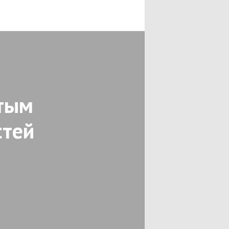
утым
стей