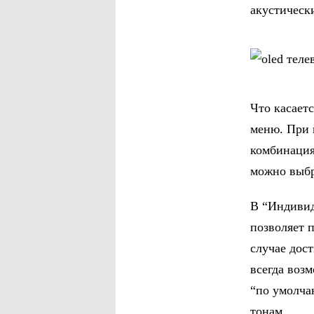
акустическ
Что касает
меню. При 
комбинация
можно выбр
В “Индивид
позволяет 
случае дос
всегда воз
“по умолча
тонам.