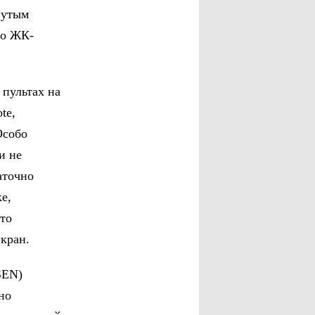
нутым
го ЖК-
 пультах на
te,
Особо
и не
аточно
е,
это
кран.
SEN)
но