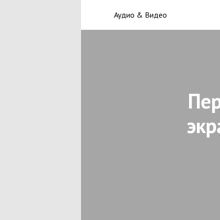
Аудио & Видео
Пер
экр