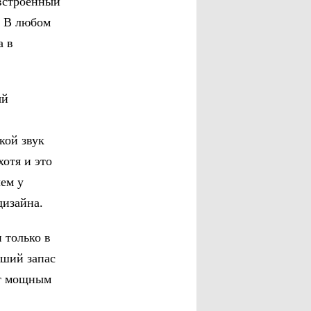
 встроенный
. В любом
а в
ый
кой звук
хотя и это
чем у
дизайна.
 только в
оший запас
ет мощным