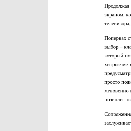
Продолжая 
экраном, к
телевизора
Попервах с
выбор – кл
который по
хитрые мет
предусматр
просто под
мгновенно 
позволит п
Сопряженна
заслуживае