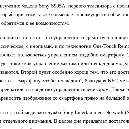
изучение модели Sony S995A, первого телевизора с изог
оторый при этом также совмещает преимущества обычно
, обратимся к ее возможностям.
тановится понятно, что управление сосредоточено в двух
ассическом, с кнопками, и по технологии One-Touch Remo
зволяет пользоваться управлением, подобно смартфону. 
оды, такие как управление жестами или тачпад для модел
иваются. Второй пульт особенно хорош тем, что его дост
нести к смартфону, чтобы последний, благодаря NFC-метк
превратился в средство управления телевизором. Также 
ереносить изображение со смартфона прямо на большой э
я и с этой моделью служба Sony Entertainment Network (
т отдельного внимания. В целом она предлагает достаточ