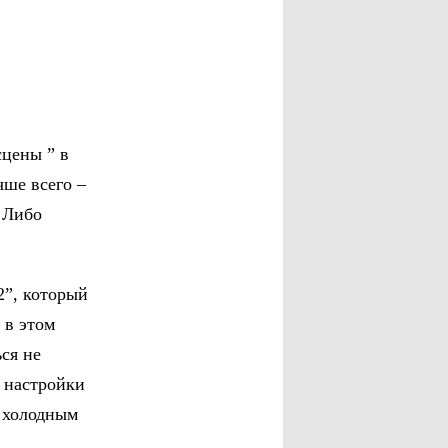
сцены ” в
чше всего –
 Либо
2”, который
 в этом
ся не
– настройки
 холодным