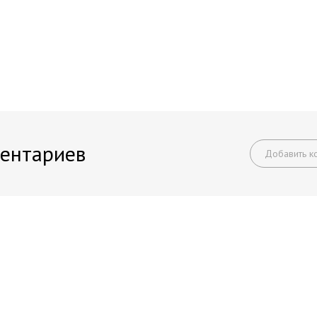
ентариев
Добавить к
Начните получать постоянный доход!
Станьте автором на Web-3