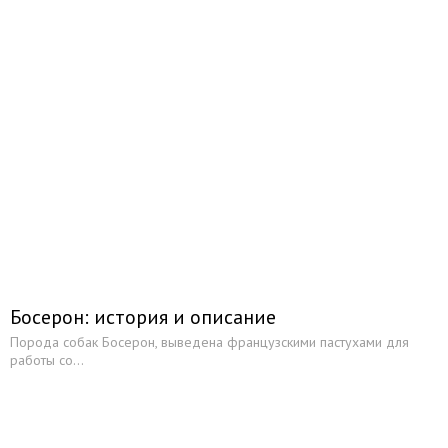
Бергамаско
Бобтейл (староанглийская овчарка)
Бордер колли
Босерон (Французская гладкошерстная овчарка)
Бриар
Вельш-корги (кардиган и пемброк)
Волчья собака Сарлоса
Голландская овчарка
Каталонская овчарка (Гос д’Атура Катала)
Босерон: история и описание
Колли (длинношерстный и короткошерстный)
Порода собак Босерон, выведена французскими пастухами для
работы со...
Комондоры
Кувас
Муди