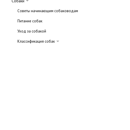
Собаки
Советы начинающим собаководам
Питание собак
Уход за собакой
Классификация собак
Догообразные
Овчарки
Австралийская овчарка
Австралийский Келпи
Белая швейцарская овчарка
Бельгийская овчарка
Бельгийский малинуа
Бельгийский тервюрен