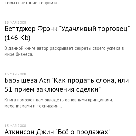
темы сочетание теории и...
Нормативные документы и законы
Журналы
13 МАЯ 2008
Беттджер Фрэнк "Удачливый торговец"
Шаблоны и другая помощь маркетологу
(146 Kb)
Словарь по маркетингу
В данной книге автор раскрывает секреты своего успеха в
Курсы маркетинга
мире бизнеса.
Маркетинговые услуги
Маркетинговые исследования
13 МАЯ 2008
Барышева Ася "Как продать слона, или
Маркетинговый консалтинг
51 прием заключения сделки"
BTL
Книга поможет вам овладеть основными принципами,
Cайты, посвященные маркетингу
механизмами и техниками...
Форумы маркетологов
13 МАЯ 2008
Аткинсон Джин "Всё о продажах"