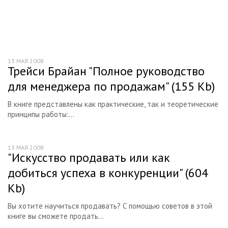
3p: цена (price)
4p: продвижение (promotion)
Другие модели комплекса маркетинга
13 МАЯ 2008
Понятие бренда
Трейси Брайан "Полное руководство
для менеджера по продажам" (155 Kb)
Бренд в работе современных организаций.
Обеспечение конкурентоспособности брендов
В книге представлены как практические, так и теоретические
принципы работы:...
Бренд как социально-психологическое явление
Семиотика в разработке брендов
13 МАЯ 2008
"Искусство продавать или как
Маркетинговые исследования
добиться успеха в конкуренции" (604
Понятие конкуренции
Kb)
Методы маркетинговых исследований
Вы хотите научиться продавать? С помощью советов в этой
Методы прогнозирования в маркетинговых
книге вы сможете продать...
исследованиях