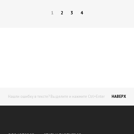
1
2
3
4
Начните получать постоянный
доход!
Станьте автором на Web-3
Нашли ошибку в тексте? Выделите и нажмите Ctrl+Enter
НАВЕРХ