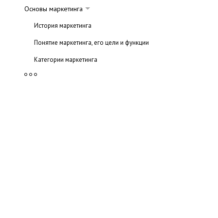
Основы маркетинга
История маркетинга
Понятие маркетинга, его цели и функции
Категории маркетинга
Концепции маркетинга
Маркетинговые стратегии
Бизнес-план
Трейд-маркетинг
Вирусный маркетинг
Маркетинг услуг
Комплекс маркетинга (маркетинг-микс)
1p: товар (product)
2p: место (place)