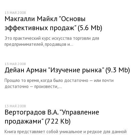
Определение размеров рынка
13 МАЯ 2008
Медиаисследования
Макгалли Майкл "Основы
эффективных продаж" (5.6 Мb)
Сегментирование рынка
Критерии и признаки сегментирования рынка
Это практический курс искусства торговли для
предпринимателей, продавцов и...
Сегментирование: выбор целевых сегментов
Позиционирование товара
13 МАЯ 2008
Дейан Арман "Изучение рынка" (9.3 Мb)
Активные продажи
Поиск клиентов
Прошло то время, когда было достаточно — или почти
достаточно — произвести,...
Продажи по телефону
Практикум
13 МАЯ 2008
Вертоградов В.А. "Управление
Сетевой маркетинг или MLM?
продажами" (722 Kb)
Литература по маркетингу
Книга представляет собой уникальное и редкое для данной
Электронные книги