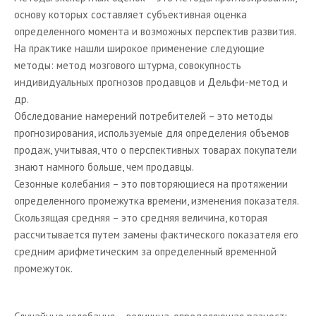
Маркетинговые услуги
основу которых составляет субъективная оценка
определенного момента и возможных перспектив развития.
Маркетинговые исследования
На практике нашли широкое применение следующие
Маркетинговый консалтинг
методы: метод мозгового штурма, совокупность
индивидуальных прогнозов продавцов и Дельфи-метод и
BTL
др.
Cайты, посвященные маркетингу
Обследование намерений потребителей – это методы
прогнозирования, используемые для определения объемов
Форумы маркетологов
продаж, учитывая, что о перспективных товарах покупатели
знают намного больше, чем продавцы.
Сезонные колебания – это повторяющиеся на протяжении
определенного промежутка времени, изменения показателя.
Скользящая средняя – это средняя величина, которая
рассчитывается путем замены фактического показателя его
средним арифметическим за определенный временной
промежуток.