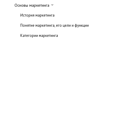
Основы маркетинга
История маркетинга
Понятие маркетинга, его цели и функции
Категории маркетинга
Концепции маркетинга
Маркетинговые стратегии
Бизнес-план
Трейд-маркетинг
Вирусный маркетинг
Маркетинг услуг
Комплекс маркетинга (маркетинг-микс)
1p: товар (product)
2p: место (place)