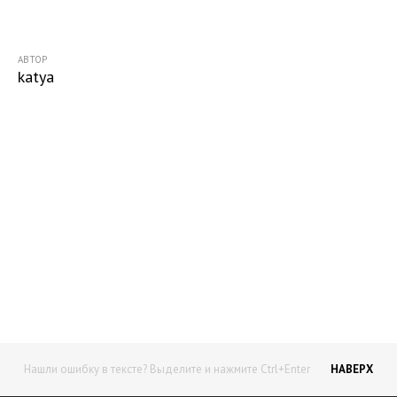
АВТОР
katya
Начните получать постоянный
доход!
Станьте автором на Web-3
Нашли ошибку в тексте? Выделите и нажмите Ctrl+Enter
НАВЕРХ