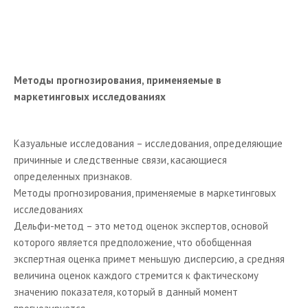
3p: цена (price)
4p: продвижение (promotion)
Другие модели комплекса маркетинга
Методы прогнозирования, применяемые в
Понятие бренда
маркетинговых исследованиях
Бренд в работе современных организаций.
Обеспечение конкурентоспособности брендов
Казуальные исследования – исследования, определяющие
причинные и следственные связи, касающиеся
Бренд как социально-психологическое явление
определенных признаков.
Семиотика в разработке брендов
Методы прогнозирования, применяемые в маркетинговых
исследованиях
Маркетинговые исследования
Дельфи-метод – это метод оценок экспертов, основой
Понятие конкуренции
которого является предположение, что обобщенная
Виды конкуренции
экспертная оценка примет меньшую дисперсию, а средняя
величина оценок каждого стремится к фактическому
Анализ конкурентов
значению показателя, который в данный момент
Матрица эластичности конкурентной реакции