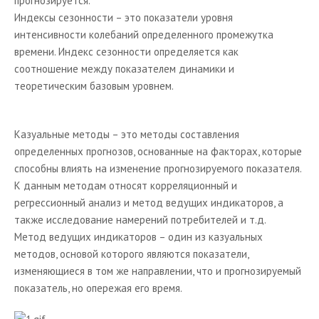
прогнозируется.
Индексы сезонности – это показатели уровня
Методы маркетинговых исследований
интенсивности колебаний определенного промежутка
Качественные методы исследования
времени. Индекс сезонности определяется как
соотношение между показателем динамики и
Количественные методы исследования
теоретическим базовым уровнем.
Смешанные методики маркетинговых
исследований
Казуальные методы – это методы составления
Другие методы маркетинговых исследований
определенных прогнозов, основанные на факторах, которые
Методы прогнозирования в маркетинговых
способны влиять на изменение прогнозируемого показателя.
исследованиях
К данным методам относят корреляционный и
Определение размеров рынка
регрессионный анализ и метод ведущих индикаторов, а
также исследование намерений потребителей и т.д.
Медиаисследования
Метод ведущих индикаторов – один из казуальных
Сегментирование рынка
методов, основой которого являются показатели,
изменяющиеся в том же направлении, что и прогнозируемый
Критерии и признаки сегментирования рынка
показатель, но опережая его время.
Сегментирование: выбор целевых сегментов