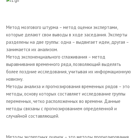
Позиционирование товара
Активные продажи
Поиск клиентов
Метод мозгового штурма – метод оценки экспертами,
которые делают свои выводы в ходе заседания. Эксперты
Продажи по телефону
разделены на две группы: одна – выдвигает идеи, другая –
Практикум
занимается их анализом.
Метод экспоненциального сглаживания – метод
Сетевой маркетинг или MLM?
выравнивания временного ряда, позволяющий выделять
Литература по маркетингу
более поздние исследования, учитывая их информационную
Электронные книги
новизну.
Методы анализа и прогнозирования временных рядов – это
Нормативные документы и законы
методы, основу которых составляет исследование группы
Журналы
переменных, четко расположенных во времени. Данные
методы связаны с прогнозированием определенной и
Шаблоны и другая помощь маркетологу
случайной составляющей.
Словарь по маркетингу
Курсы маркетинга
Методы экспертных оценок – это методы прогнозирования,