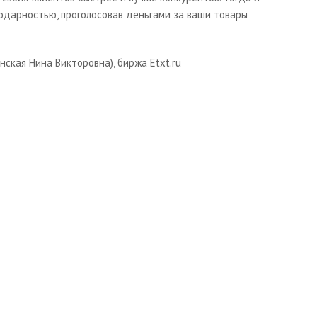
годарностью, проголосовав деньгами за ваши товары
нская Нина Викторовна), биржа Etxt.ru
Начните получать постоянный доход!
Станьте автором на Web-3