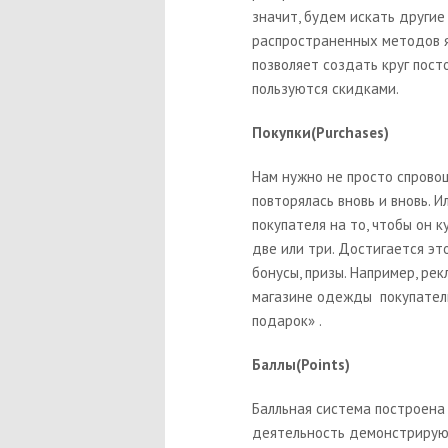
значит, будем искать други
распространенных методов я
позволяет создать круг пост
пользуются скидками.
Покупки(Purchases)
Нам нужно не просто спровоц
повторялась вновь и вновь. 
покупателя на то, чтобы он 
две или три. Достигается эт
бонусы, призы. Например, рек
магазине одежды покупателю
подарок» .
Баллы(Points)
Балльная система построена 
деятельность демонстрирующ