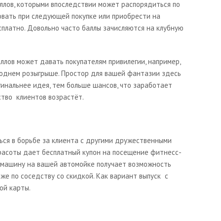
ллов, которыми впоследствии может распорядиться по
овать при следующей покупке или приобрести на
сплатно. Довольно часто баллы зачисляются на клубную
ллов может давать покупателям привилегии, например,
годнем розыгрыше. Простор для вашей фантазии здесь
гинальнее идея, тем больше шансов, что заработает
ство клиентов возрастёт.
ься в борьбе за клиента с другими дружественными
расоты дает бесплатный купон на посещение фитнесс-
л машину на вашей автомойке получает возможность
е по соседству со скидкой. Как вариант выпуск с
ой карты.