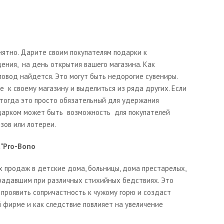
нятно. Дарите своим покупателям подарки к
ения, на день открытия вашего магазина. Как
 повод найдется. Это могут быть недорогие сувениры.
е к своему магазину и выделиться из ряда других. Если
 тогда это просто обязательный для удержания
одарком может быть возможность для покупателей
зов или лотереи.
а"Pro-Bono
х продаж в детские дома, больницы, дома престарелых,
радавшим при различных стихийных бедствиях. Это
 проявить сопричастность к чужому горю и создаст
фирме и как следствие повлияет на увеличение