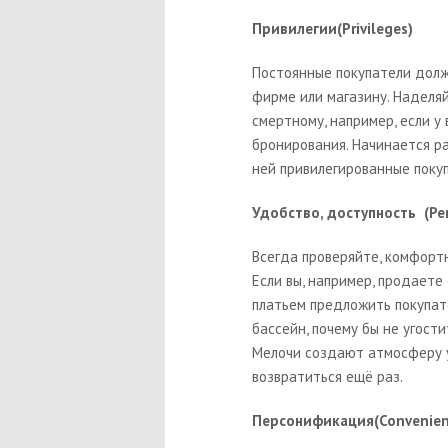
Привилегии(Privileges)
Постоянные покупатели долж
фирме или магазину. Наделя
смертному, например, если у
бронирования. Начинается р
ней привилегированные покуп
Удобство, доступность (Per
Всегда проверяйте, комфортн
Если вы, например, продаете
платьем предложить покупате
бассейн, почему бы не угост
Мелочи создают атмосферу 
возвратиться ещё раз.
Персонификация(Convenien