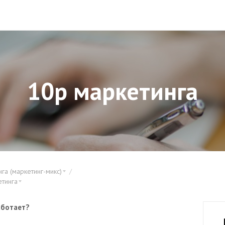
10p маркетинга
га (маркетинг-микс)
тинга
аботает?